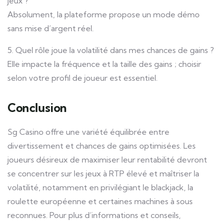
jeux ?
Absolument, la plateforme propose un mode démo
sans mise d’argent réel.
5. Quel rôle joue la volatilité dans mes chances de gains ?
Elle impacte la fréquence et la taille des gains ; choisir
selon votre profil de joueur est essentiel.
Conclusion
Sg Casino offre une variété équilibrée entre
divertissement et chances de gains optimisées. Les
joueurs désireux de maximiser leur rentabilité devront
se concentrer sur les jeux à RTP élevé et maîtriser la
volatilité, notamment en privilégiant le blackjack, la
roulette européenne et certaines machines à sous
reconnues. Pour plus d’informations et conseils,