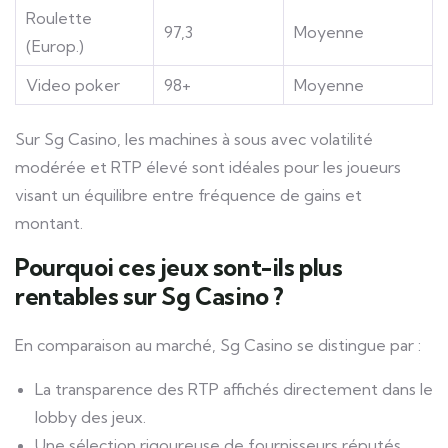
Roulette
97,3
Moyenne
(Europ.)
Video poker
98+
Moyenne
Sur Sg Casino, les machines à sous avec volatilité
modérée et RTP élevé sont idéales pour les joueurs
visant un équilibre entre fréquence de gains et
montant.
Pourquoi ces jeux sont-ils plus
rentables sur Sg Casino ?
En comparaison au marché, Sg Casino se distingue par :
La transparence des RTP affichés directement dans le
lobby des jeux.
Une sélection rigoureuse de fournisseurs réputés