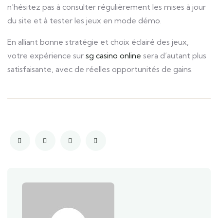
n’hésitez pas à consulter régulièrement les mises à jour
du site et à tester les jeux en mode démo.
En alliant bonne stratégie et choix éclairé des jeux,
votre expérience sur
sg casino online
sera d’autant plus
satisfaisante, avec de réelles opportunités de gains.