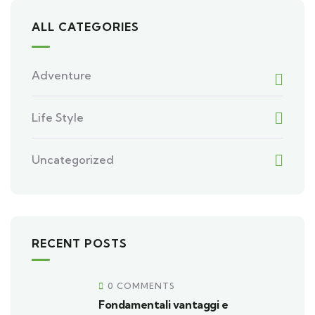
ALL CATEGORIES
Adventure
Life Style
Uncategorized
RECENT POSTS
0 COMMENTS
Fondamentali vantaggi e