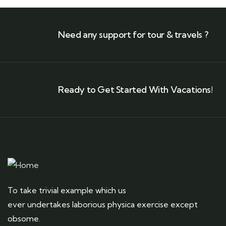
Need any support for tour & travels ?
Ready to Get Started With Vacations!
To take trivial example which us
ever undertakes laborious physica exercise except
obsome.