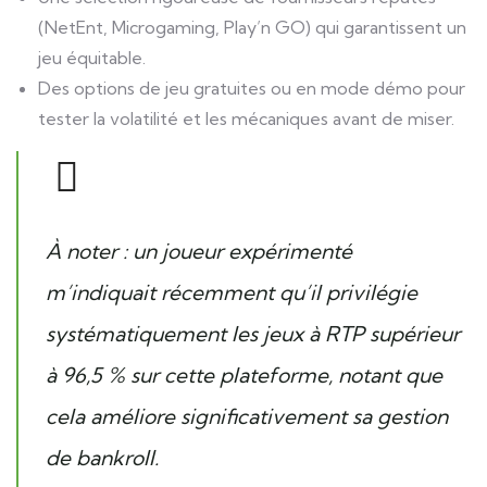
(NetEnt, Microgaming, Play’n GO) qui garantissent un
jeu équitable.
Des options de jeu gratuites ou en mode démo pour
tester la volatilité et les mécaniques avant de miser.
À noter : un joueur expérimenté
m’indiquait récemment qu’il privilégie
systématiquement les jeux à RTP supérieur
à 96,5 % sur cette plateforme, notant que
cela améliore significativement sa gestion
de bankroll.