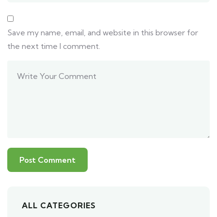
Save my name, email, and website in this browser for
the next time I comment.
ALL CATEGORIES