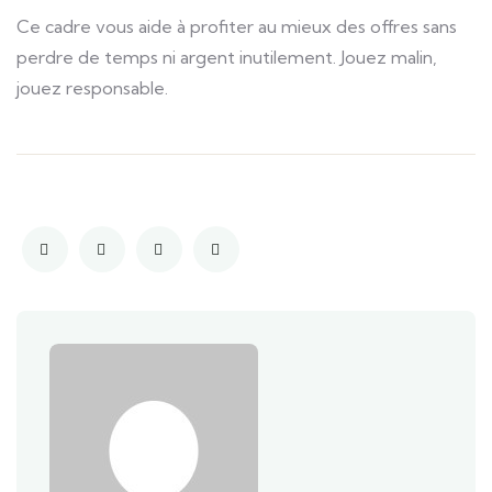
Ce cadre vous aide à profiter au mieux des offres sans
perdre de temps ni argent inutilement. Jouez malin,
jouez responsable.