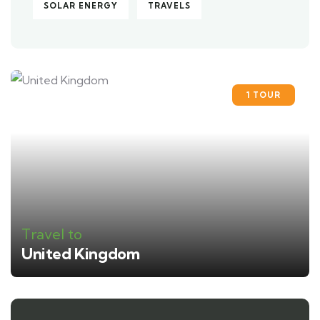
SOLAR ENERGY
TRAVELS
1 TOUR
Travel to
United Kingdom