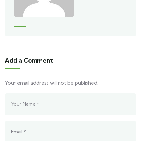
Add a Comment
Your email address will not be published.