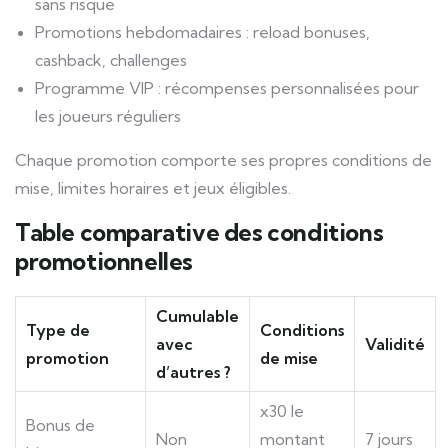
sans risque
Promotions hebdomadaires : reload bonuses,
cashback, challenges
Programme VIP : récompenses personnalisées pour
les joueurs réguliers
Chaque promotion comporte ses propres conditions de
mise, limites horaires et jeux éligibles.
Table comparative des conditions
promotionnelles
Cumulable
Type de
Conditions
avec
Validité
promotion
de mise
d’autres ?
x30 le
Bonus de
Non
montant
7 jours