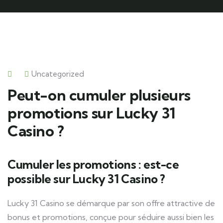
Uncategorized
Peut-on cumuler plusieurs
promotions sur Lucky 31
Casino ?
Cumuler les promotions : est-ce
possible sur Lucky 31 Casino ?
Lucky 31 Casino se démarque par son offre attractive de
bonus et promotions, conçue pour séduire aussi bien les