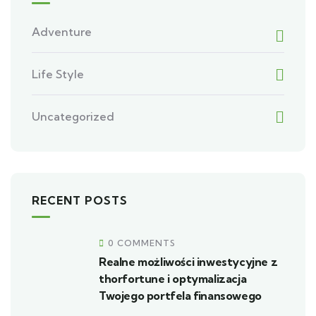
Adventure
Life Style
Uncategorized
RECENT POSTS
0 COMMENTS
Realne możliwości inwestycyjne z
thorfortune i optymalizacja
Twojego portfela finansowego