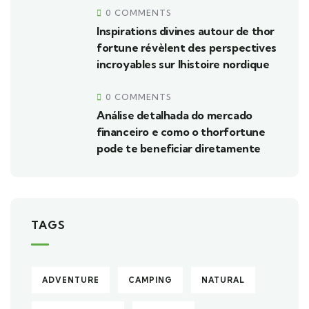
0 COMMENTS
Inspirations divines autour de thor
fortune révèlent des perspectives
incroyables sur lhistoire nordique
0 COMMENTS
Análise detalhada do mercado
financeiro e como o thorfortune
pode te beneficiar diretamente
TAGS
ADVENTURE
CAMPING
NATURAL