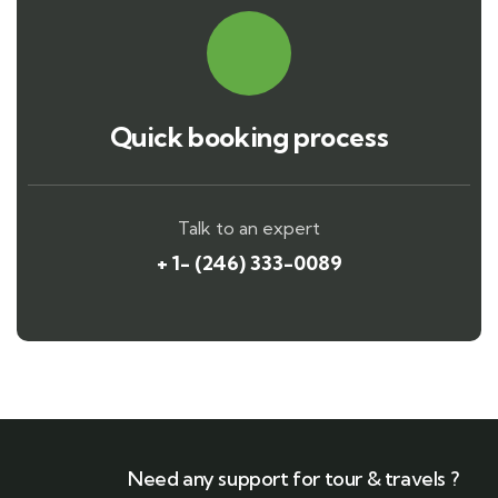
Quick booking process
Talk to an expert
+ 1- (246) 333-0089
Need any support for tour & travels ?