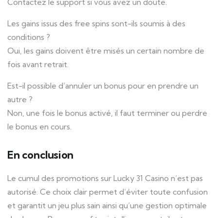
Contactez le support si vous avez un doute.
Les gains issus des free spins sont-ils soumis à des
conditions ?
Oui, les gains doivent être misés un certain nombre de
fois avant retrait.
Est-il possible d’annuler un bonus pour en prendre un
autre ?
Non, une fois le bonus activé, il faut terminer ou perdre
le bonus en cours.
En conclusion
Le cumul des promotions sur Lucky 31 Casino n’est pas
autorisé. Ce choix clair permet d’éviter toute confusion
et garantit un jeu plus sain ainsi qu’une gestion optimale