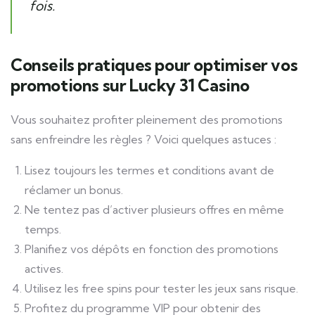
fois.
Conseils pratiques pour optimiser vos
promotions sur Lucky 31 Casino
Vous souhaitez profiter pleinement des promotions
sans enfreindre les règles ? Voici quelques astuces :
Lisez toujours les termes et conditions avant de
réclamer un bonus.
Ne tentez pas d’activer plusieurs offres en même
temps.
Planifiez vos dépôts en fonction des promotions
actives.
Utilisez les free spins pour tester les jeux sans risque.
Profitez du programme VIP pour obtenir des