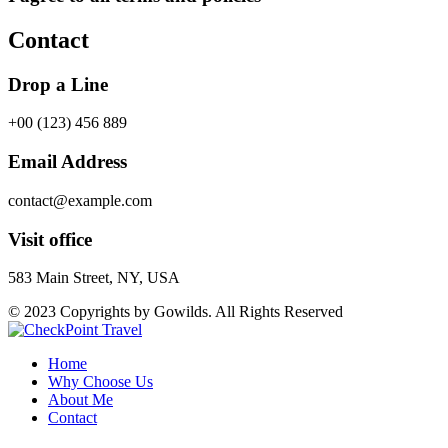
Contact
Drop a Line
+00 (123) 456 889
Email Address
contact@example.com
Visit office
583 Main Street, NY, USA
© 2023 Copyrights by Gowilds. All Rights Reserved
Home
Why Choose Us
About Me
Contact