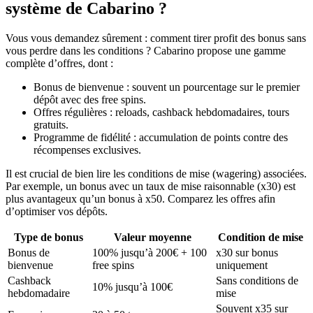
système de Cabarino ?
Vous vous demandez sûrement : comment tirer profit des bonus sans
vous perdre dans les conditions ? Cabarino propose une gamme
complète d’offres, dont :
Bonus de bienvenue : souvent un pourcentage sur le premier
dépôt avec des free spins.
Offres régulières : reloads, cashback hebdomadaires, tours
gratuits.
Programme de fidélité : accumulation de points contre des
récompenses exclusives.
Il est crucial de bien lire les conditions de mise (wagering) associées.
Par exemple, un bonus avec un taux de mise raisonnable (x30) est
plus avantageux qu’un bonus à x50. Comparez les offres afin
d’optimiser vos dépôts.
Type de bonus
Valeur moyenne
Condition de mise
Bonus de
100% jusqu’à 200€ + 100
x30 sur bonus
bienvenue
free spins
uniquement
Cashback
Sans conditions de
10% jusqu’à 100€
hebdomadaire
mise
Souvent x35 sur