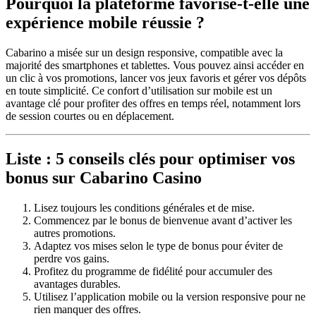
Pourquoi la plateforme favorise-t-elle une
expérience mobile réussie ?
Cabarino a misée sur un design responsive, compatible avec la
majorité des smartphones et tablettes. Vous pouvez ainsi accéder en
un clic à vos promotions, lancer vos jeux favoris et gérer vos dépôts
en toute simplicité. Ce confort d’utilisation sur mobile est un
avantage clé pour profiter des offres en temps réel, notamment lors
de session courtes ou en déplacement.
Liste : 5 conseils clés pour optimiser vos
bonus sur Cabarino Casino
Lisez toujours les conditions générales et de mise.
Commencez par le bonus de bienvenue avant d’activer les
autres promotions.
Adaptez vos mises selon le type de bonus pour éviter de
perdre vos gains.
Profitez du programme de fidélité pour accumuler des
avantages durables.
Utilisez l’application mobile ou la version responsive pour ne
rien manquer des offres.