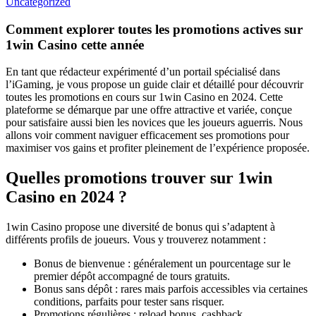
Uncategorized
Comment explorer toutes les promotions actives sur
1win Casino cette année
En tant que rédacteur expérimenté d’un portail spécialisé dans
l’iGaming, je vous propose un guide clair et détaillé pour découvrir
toutes les promotions en cours sur 1win Casino en 2024. Cette
plateforme se démarque par une offre attractive et variée, conçue
pour satisfaire aussi bien les novices que les joueurs aguerris. Nous
allons voir comment naviguer efficacement ses promotions pour
maximiser vos gains et profiter pleinement de l’expérience proposée.
Quelles promotions trouver sur 1win
Casino en 2024 ?
1win Casino propose une diversité de bonus qui s’adaptent à
différents profils de joueurs. Vous y trouverez notamment :
Bonus de bienvenue : généralement un pourcentage sur le
premier dépôt accompagné de tours gratuits.
Bonus sans dépôt : rares mais parfois accessibles via certaines
conditions, parfaits pour tester sans risquer.
Promotions régulières : reload bonus, cashback